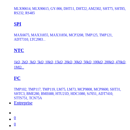
MLX90614, MLX90615, GY-906, DHT11, DHT22, AM2302, SHT75, SHT85,
RS232, RS485
SPI
MAX6675, MAX31855, MAX31856, MCP3208, TMP125, TMP121,
ADT7310, LTC2983...
NTC
1kΩ, 2kΩ, 3kΩ, 5kΩ, 10kΩ, 15kΩ, 20kΩ, 30kΩ, 50kΩ, 100kΩ, 200kΩ, 470kΩ,
1MΩ...
I²C
TMP102, TMP117, TMP119, LM75, LM73, MCP9808, MCP9600, SHT31,
SHTC3, BME280, BME688, HTU21D, HDC1080, Si7051, ADT7410,
STTS751, TCN75A
Entreprise
0
0