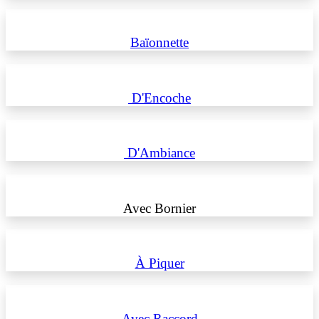
Baïonnette
D'Encoche
D'Ambiance
Avec Bornier
À Piquer
Avec Raccord