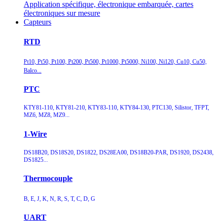
Application spécifique, électronique embarquée, cartes
électroniques sur mesure
Capteurs
RTD
Pt10, Pt50, Pt100, Pt200, Pt500, Pt1000, Pt5000, Ni100, Ni120, Cu10, Cu50,
Balco...
PTC
KTY81-110, KTY81-210, KTY83-110, KTY84-130, PTC130, Silistor, TFPT,
MZ6, MZ8, MZ9...
1-Wire
DS18B20, DS18S20, DS1822, DS28EA00, DS18B20-PAR, DS1920, DS2438,
DS1825...
Thermocouple
B, E, J, K, N, R, S, T, C, D, G
UART