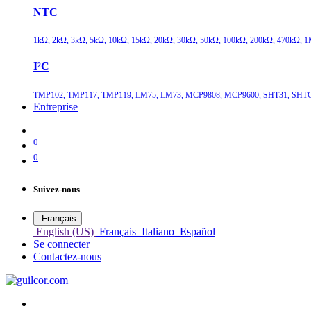
NTC
1kΩ, 2kΩ, 3kΩ, 5kΩ, 10kΩ, 15kΩ, 20kΩ, 30kΩ, 50kΩ, 100kΩ, 200kΩ, 470kΩ, 1
I²C
TMP102, TMP117, TMP119, LM75, LM73, MCP9808, MCP9600, SHT31, SHTC
Entreprise
0
0
Suivez-nous
Français
English (US)
Français
Italiano
Español
Se connecter
Contactez-nous