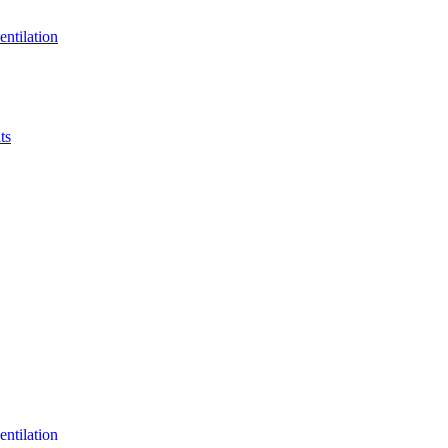
entilation
ts
entilation