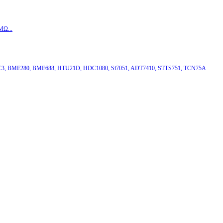
MΩ...
3, BME280, BME688, HTU21D, HDC1080, Si7051, ADT7410, STTS751, TCN75A