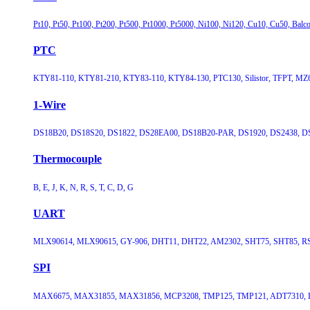
Pt10, Pt50, Pt100, Pt200, Pt500, Pt1000, Pt5000, Ni100, Ni120, Cu10, Cu50, Balco
PTC
KTY81-110, KTY81-210, KTY83-110, KTY84-130, PTC130, Silistor, TFPT, MZ6
1-Wire
DS18B20, DS18S20, DS1822, DS28EA00, DS18B20-PAR, DS1920, DS2438, DS
Thermocouple
B, E, J, K, N, R, S, T, C, D, G
UART
MLX90614, MLX90615, GY-906, DHT11, DHT22, AM2302, SHT75, SHT85, RS
SPI
MAX6675, MAX31855, MAX31856, MCP3208, TMP125, TMP121, ADT7310, L