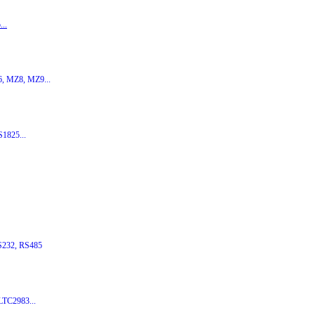
...
, MZ8, MZ9...
1825...
232, RS485
TC2983...