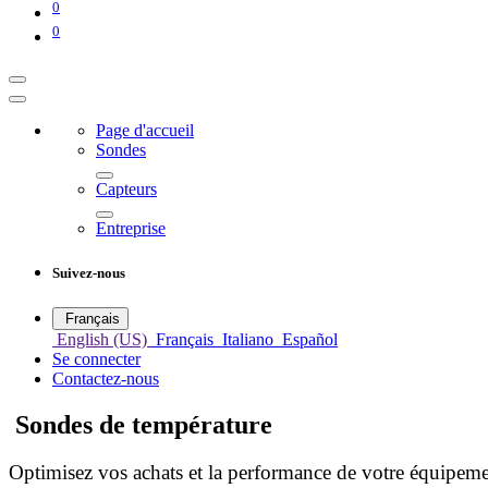
0
0
Page d'accueil
Sondes
Capteurs
Entreprise
Suivez-nous
Français
English (US)
Français
Italiano
Español
Se connecter
Contactez-nous
Sondes de température
Optimisez vos achats et la performance de votre équipeme