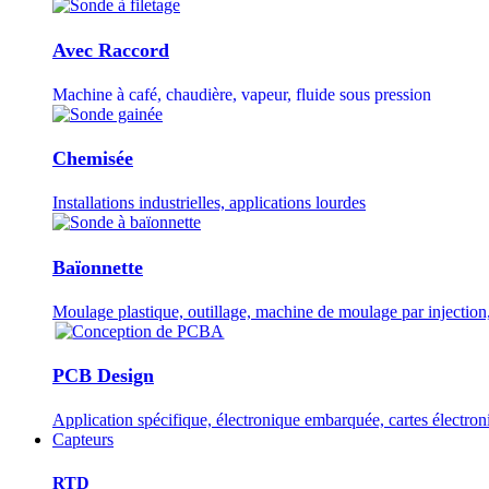
Avec Raccord
Machine à café, chaudière, vapeur, fluide sous pression
Chemisée
Installations industrielles, applications lourdes
Baïonnette
Moulage plastique, outillage, machine de moulage par injection,
PCB Design
Application spécifique, électronique embarquée, cartes électro
Capteurs
RTD